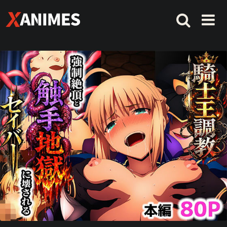
コ
ン
テ
ン
ツ
へ
ス
キ
ッ
プ