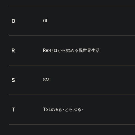
O
OL
R
Re:ゼロから始める異世界生活
S
SM
T
To Loveる -とらぶる-